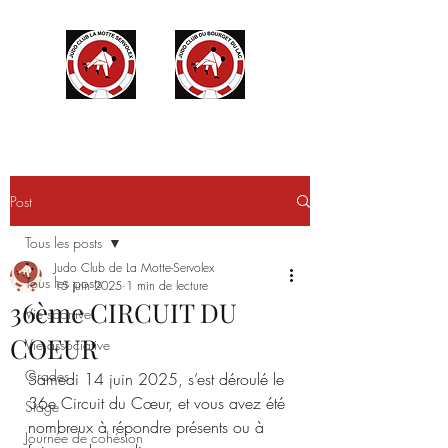
Post
Tous les posts
Judo Club de La Motte-Servolex
Tous les posts
15 juin 2025
1 min de lecture
36ème CIRCUIT DU
Vie sportive
COEUR
Vie associative
Grades
Samedi 14 juin 2025, s’est déroulé le 
36e Circuit du Cœur, et vous avez été 
Stage
nombreux à répondre présents ou à 
Journée de cohésion