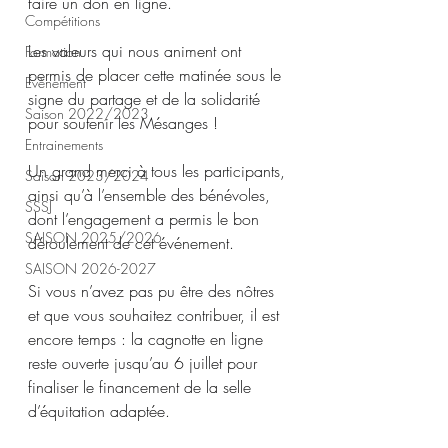
faire un don en ligne.
Compétitions
Les valeurs qui nous animent ont 
Formation
permis de placer cette matinée sous le 
Evènement
signe du partage et de la solidarité 
Saison 2022/2023
pour soutenir les Mésanges !
Entrainements
Un grand merci à tous les participants, 
Saison 2023/2024
ainsi qu’à l’ensemble des bénévoles, 
SSSJ
dont l’engagement a permis le bon 
SAISON 2025/2026
déroulement de cet événement.
SAISON 2026-2027
Si vous n’avez pas pu être des nôtres 
et que vous souhaitez contribuer, il est 
encore temps : la cagnotte en ligne 
reste ouverte jusqu’au 6 juillet pour 
finaliser le financement de la selle 
d’équitation adaptée.