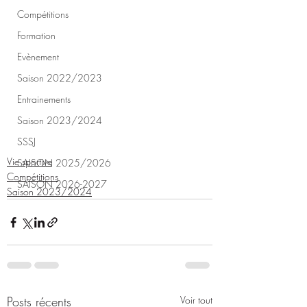
Compétitions
Formation
Evènement
Saison 2022/2023
Entrainements
Saison 2023/2024
SSSJ
Vie sportive
SAISON 2025/2026
Compétitions
SAISON 2026-2027
Saison 2023/2024
Posts récents
Voir tout