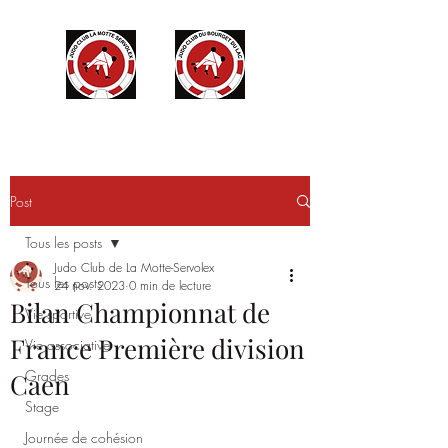
Post
Tous les posts
Judo Club de La Motte-Servolex
Tous les posts
24 nov. 2023
0 min de lecture
Bilan Championnat de
Vie sportive
France Première division
Vie associative
Grades
Caen
Stage
Journée de cohésion