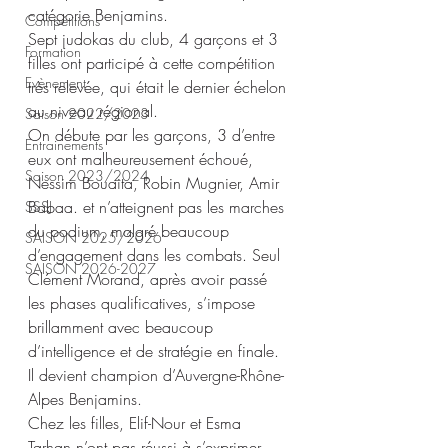
catégorie Benjamins.
Compétitions
Sept judokas du club, 4 garçons et 3 
Formation
filles ont participé à cette compétition 
Evènement
très relevée, qui était le dernier échelon 
au niveau régional.
Saison 2022/2023
On débute par les garçons, 3 d’entre 
Entrainements
eux ont malheureusement échoué, 
Saison 2023/2024
Nessim Bouaita, Robin Mugnier, Amir 
Babaa. et n’atteignent pas les marches 
SSSJ
du podium, malgré beaucoup 
SAISON 2025/2026
d’engagement dans les combats. Seul 
SAISON 2026-2027
Clément Morand, après avoir passé 
les phases qualificatives, s’impose 
brillamment avec beaucoup 
d’intelligence et de stratégie en finale. 
Il devient champion d’Auvergne-Rhône-
Alpes Benjamins.
Chez les filles, Elif-Nour et Esma 
Tarhan n’ont pas réussi à s’exprimer 