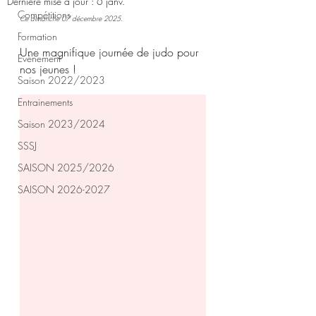
Dernière mise à jour :
6 janv.
Compétitions
Ce dimanche 07 décembre 2025.
Formation
Une magnifique journée de judo pour 
Evènement
nos jeunes !
Saison 2022/2023
Entrainements
Saison 2023/2024
SSSJ
SAISON 2025/2026
SAISON 2026-2027