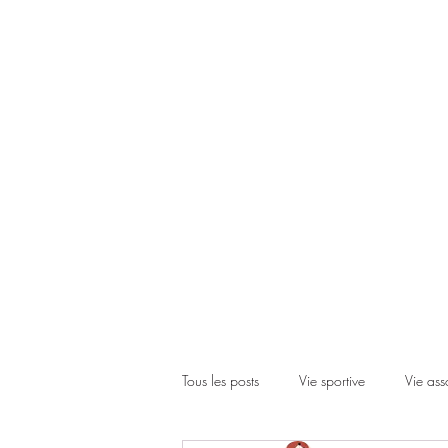
Accueil
Le club
Les cours
Les inscriptions
Actual
Tous les posts
Vie sportive
Vie ass