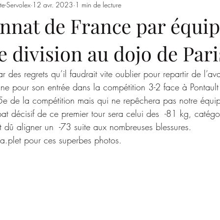
te-Servolex
12 avr. 2023
1 min de lecture
Entrainements
Saison 2023/2024
SSSJ
SAISON 
nat de France par équi
e division au dojo de Pari
des regrets qu’il faudrait vite oublier pour repartir de l’ava
cline pour son entrée dans la compétition 3-2 face à Pontau
e 5e de la compétition mais qui ne repêchera pas notre équip
t décisif de ce premier tour sera celui des  -81 kg, catégo
t dû aligner un  -73 suite aux nombreuses blessures. 
a.plet pour ces superbes photos.