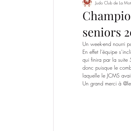
Judo Club de La Mot
Evènement
Saison 2022/2023
Champion
seniors 2
SAISON 2026-2027
Un week-end nourri par 
En effet l’équipe s’in
qui finira par la suit
donc puisque le comba
laquelle le JCMS avai
Un grand merci à @le