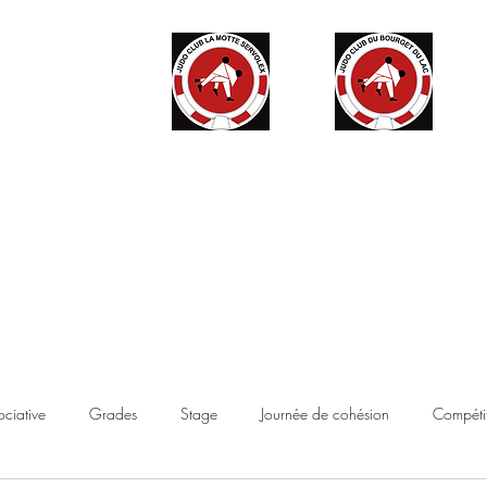
ité
Partenaires
Accès haut niveau
Contact
Boutique
ociative
Grades
Stage
Journée de cohésion
Compétit