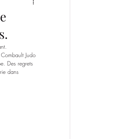
2025/2026
pe
s.
nt. 
lt Combault Judo 
e. Des regrets 
rie dans 