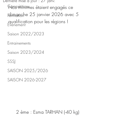
Dernière mise à jour :
27 janv.
Compétitions
Nos minimes étaient engagés ce 
dimanche 25 janvier 2026 avec 5 
Formation
qualification pour les régions !
Evènement
Saison 2022/2023
Entrainements
Saison 2023/2024
SSSJ
SAISON 2025/2026
SAISON 2026-2027
2 ème : Esma TARHAN (-40 kg)