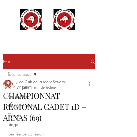
Post
Tous les posts
Judo Club de La Motte-Servolex
Tous les posts
31 janv.
1 min de lecture
CHAMPIONNAT
Vie sportive
RÉGIONAL CADET 1D –
Vie associative
Grades
ARNAS (69)
Stage
Journée de cohésion