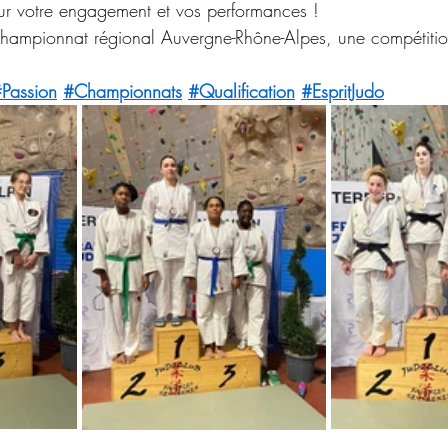
pour votre engagement et vos performances !
championnat régional Auvergne-Rhône-Alpes, une compétitio
Passion
#Championnats
#Qualification
#EspritJudo