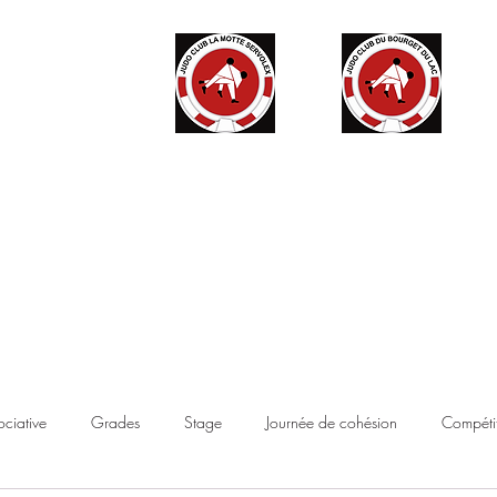
ité
Partenaires
Accès haut niveau
Contact
Boutique
ociative
Grades
Stage
Journée de cohésion
Compétit