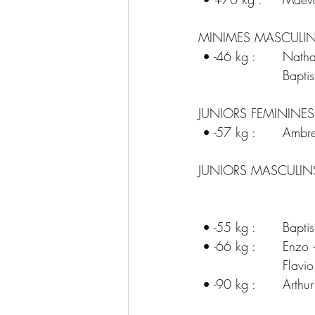
MINIMES MASCULIN
 • -46 
			Bap
JUNIORS FEMININES
 • -57 
JUNIORS MASCULINS
 • -55 
 • -66 kg
			Fla
 • -90 