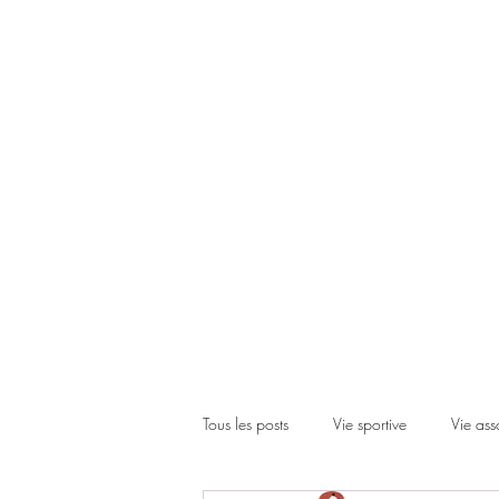
Accueil
Le club
Les cours
Les inscriptions
Actual
Tous les posts
Vie sportive
Vie ass