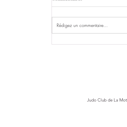
Rédigez un commentaire...
Un très bel échange entre le
SOC Rugby et le Judo Club de
La Motte-Servolex !
Judo Club de La Mot