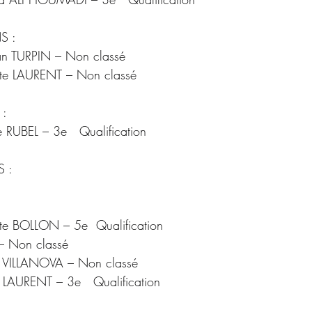
S :
kg :	Nathan TURPIN – Non classé
tiste LAURENT – Non classé
 :
kg :	Ambre RUBEL – 3e   Qualification
 :
kg :	Baptiste BOLLON – 5e  Qualification
 :	Enzo – Non classé
vio VILLANOVA – Non classé
kg :	Arthur LAURENT – 3e   Qualification