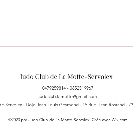
FÉLICITATIONS à nos
FIN 
JEUNES JUDOKAS !
BABY
POU
Judo Club de La Motte-Servolex
0479259814 - 0652519967
judoclub.lamotte@gmail.com
te-Servolex - Dojo Jean-Louis Geymond - 45 Rue Jean Rostand - 7
©2020 par Judo Club de La Motte-Servolex. Créé avec Wix.com