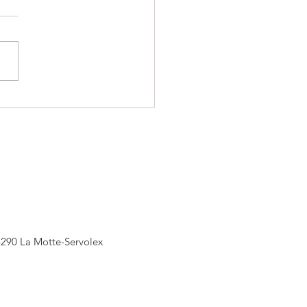
DE SAISON POUR LES
 JUDO ET LES MINI-
SSINS
3290 La Motte-Servolex