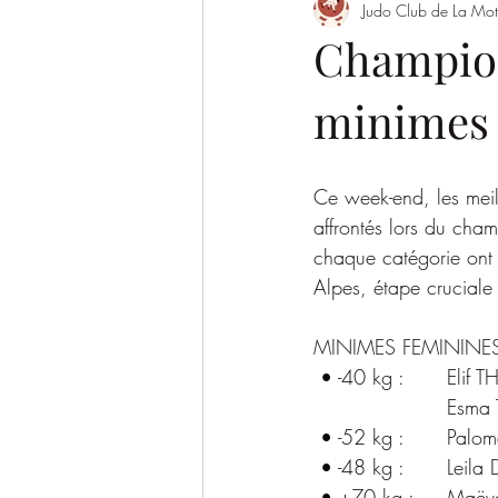
Judo Club de La Mot
Evènement
Saison 2022/2023
Champion
minimes &
SAISON 2026-2027
Ce week-end, les meil
affrontés lors du cha
chaque catégorie ont 
Alpes, étape cruciale 
MINIMES FEMININES
 • -40 k
			Es
 • -52 
 • -48 k
 • +70 