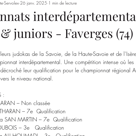
te-Servolex
26 janv. 2025
1 min de lecture
Entrainements
Saison 2023/2024
SSSJ
SAISON 
nats interdépartement
 juniors - Faverges (74)
leurs judokas de la Savoie, de la Haute-Savoie et de l’Isère
mpionnat interdépartemental. Une compétition intense où les
décroché leur qualification pour le championnat régional 
vers le niveau national.
 :
g : 	Elif THARAN – Non classée
ma THARAN – 7e  Qualification
kg :	Paloma SAN MARTIN – 7e  Qualification
g :	Leila DUBOIS – 3e   Qualification
kg :	Maëva ALI HOUMADI – 3e   Qualification