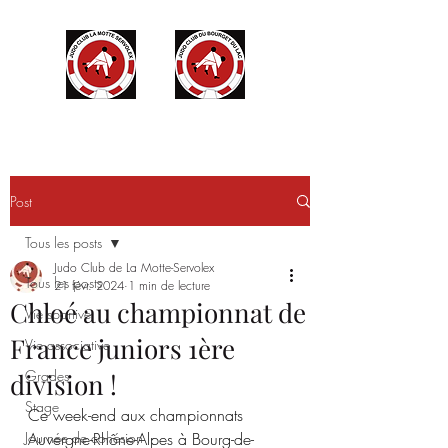
Post
Tous les posts
Judo Club de La Motte-Servolex
Tous les posts
21 févr. 2024
1 min de lecture
Chloé au championnat de
Vie sportive
France juniors 1ère
Vie associative
Grades
division !
Stage
Ce week-end aux championnats 
Journée de cohésion
Auvergne-Rhône-Alpes à Bourg-de-