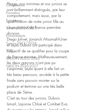
Péage, nos minimes et nos juniors se 
Compétitions
sont brillamment distingués, par leur 
Formation
comportement, mais aussi, par la 
Evènement
qualification de notre junior fille au 
championnat de France première 
Saison 2022/2023
division.
Entrainements
Diego Jolivet, Jonarick Missmahl-Urier 
Saison 2023/2024
et Leyla Dubois ont participé dans 
l’objectif de se qualifier pour la coupe 
SSSJ
de France minime. Malheureusement, 
SAISON 2025/2026
les deux garçons n’ont pas pu 
SAISON 2026-2027
s’exprimer, Leyla quant à elle fait un 
très beau parcours, accède à la petite 
finale sans pouvoir monter sur le 
podium et termine sur une très belle 
place de 5ème.
C’est au tour des juniors, Dubois 
Ismail, Lajoinie Chloé et Combet Eva 
de monter sur les tatamis. Ismail et Eva 