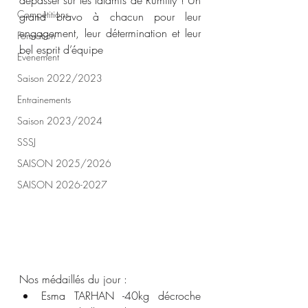
dépasser sur les tatamis de Rumilly ! Un 
Compétitions
grand bravo à chacun pour leur 
engagement, leur détermination et leur 
Formation
bel esprit d’équipe
Evènement
Saison 2022/2023
Entrainements
Saison 2023/2024
SSSJ
SAISON 2025/2026
SAISON 2026-2027
Nos médaillés du jour :
Esma TARHAN -40kg décroche 