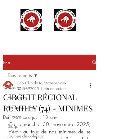
Post
Tous les posts
Judo Club de La Motte-Servolex
Tous les posts
30 nov. 2025
1 min de lecture
CIRCUIT RÉGIONAL -
Vie sportive
RUMILLY (74) - MINIMES
Vie associative
Grades
Dernière mise à jour :
13 janv.
Ce dimanche 30 novembre 2025, 
Stage
c’était au tour de nos minimes de se 
Journée de cohésion