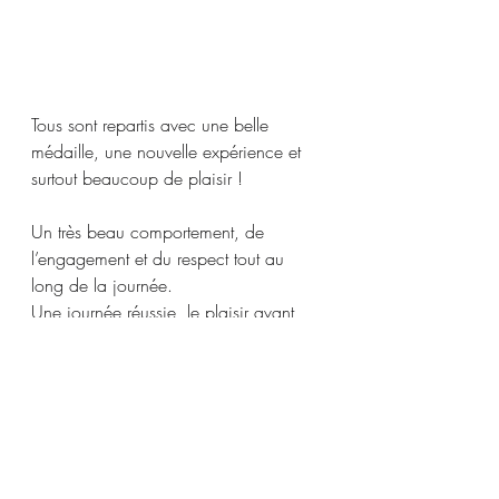
Tous sont repartis avec une belle 
médaille, une nouvelle expérience et 
surtout beaucoup de plaisir !
Un très beau comportement, de 
l’engagement et du respect tout au 
long de la journée.
Une journée réussie, le plaisir avant 
tout !
Bravo à tous nos jeunes judokas !
Compétitions
Vie sportive
SAISON 2025/2026