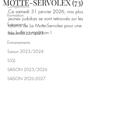
MOTTE-SERVOLEX (73)
Compétitions
Ce samedi 31 janvier 2026, nos plus 
Formation
jeunes judokas se sont retrouvés sur les 
Evènement
tatamis de La Motte-Servolex pour une 
très belle compétition !
Saison 2022/2023
Entrainements
Saison 2023/2024
SSSJ
SAISON 2025/2026
SAISON 2026-2027