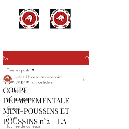
Post
Tous les posts
Judo Club de La Motte-Servolex
Tous les posts
31 janv.
1 min de lecture
COUPE
Vie sportive
DÉPARTEMENTALE
Vie associative
Grades
MINI-POUSSINS ET
Stage
POUSSINS n°2 – LA
Journée de cohésion