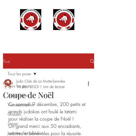
Post
Tous les posts
Judo Club de La Motte-Servolex
Tous les posts
13 déc. 2023
1 min de lecture
Coupe de Noël
Vie sportive
Ce samedi 9 décembre, 200 petits et 
Vie associative
grands judokas ont foulé le tatami 
Grades
pour réaliser la coupe de Noël !
Stage
Un grand merci aux 50 encadrants, 
Journée de cohésion
arbitres et bénévoles pour la réussite 