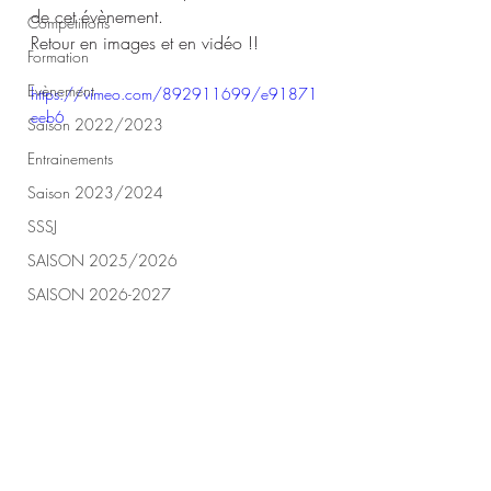
de cet évènement.
Compétitions
Retour en images et en vidéo !!
Formation
Evènement
https://vimeo.com/892911699/e91871
eeb6
Saison 2022/2023
Entrainements
Saison 2023/2024
SSSJ
SAISON 2025/2026
SAISON 2026-2027