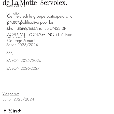
de La Motte-Servolex.
Compétitions
Formation
Ce mercredi le groupe participera à la 
Evènement
phase qualificative pour les 
championnats de France UNSS BI-
Saison 2022/2023
ACADEMIE LYON/GRENOBLE à Lyon.
Entrainements
Courage à eux !
Saison 2023/2024
SSSJ
SAISON 2025/2026
SAISON 2026-2027
Vie sportive
Saison 2023/2024