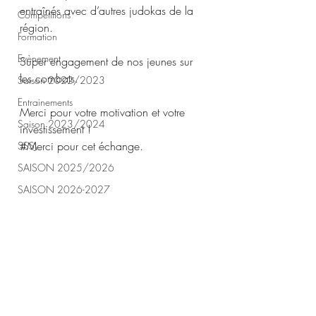
entraînés avec d’autres judokas de la 
Compétitions
région.
Formation
Evènement
Super engagement de nos jeunes sur 
les combats.
Saison 2022/2023
Entrainements
Merci pour votre motivation et votre 
Saison 2023/2024
investissement ! 
#Merci
 pour cet échange.
SSSJ
SAISON 2025/2026
SAISON 2026-2027