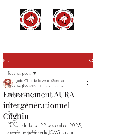
Post
Tous les posts
Judo Club de La Motte-Servolex
Tous les posts
22 déc. 2025
1 min de lecture
Entraînement AURA
Vie sportive
intergénérationnel -
Vie associative
Grades
Cognin
Stage
Le soir du lundi 22 décembre 2025, 
Journée de cohésion
cadets et juniors du JCMS se sont 