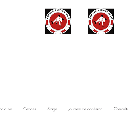
ité
Partenaires
Accès haut niveau
Contact
Boutique
ociative
Grades
Stage
Journée de cohésion
Compétit