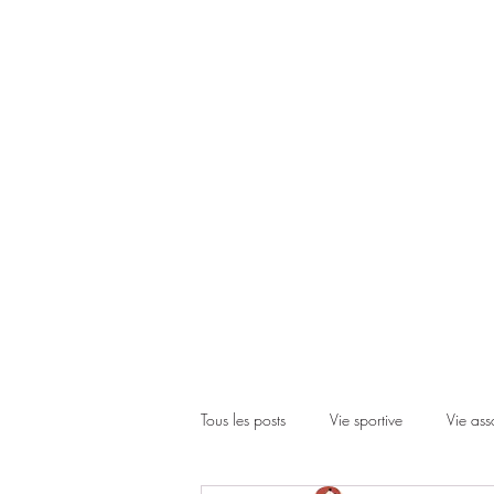
Accueil
Le club
Les cours
Les inscriptions
Actual
Tous les posts
Vie sportive
Vie ass