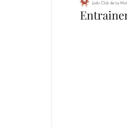
Judo Club de La Mot
Evènement
Saison 2022/2023
Entraine
SAISON 2026-2027