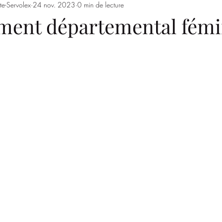
te-Servolex
24 nov. 2023
0 min de lecture
Entrainements
Saison 2023/2024
SSSJ
SAISON 
ment départemental fémi