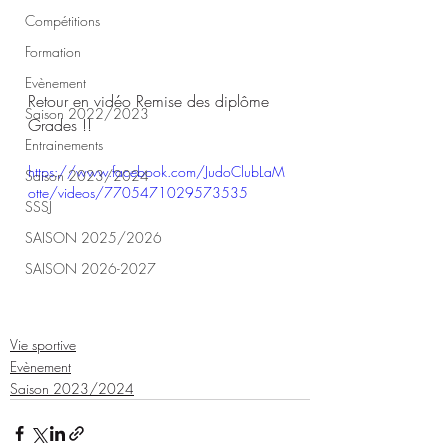
Compétitions
Formation
Evènement
Retour en vidéo Remise des diplôme 
Saison 2022/2023
Grades !!
Entrainements
https://www.facebook.com/JudoClubLaM
Saison 2023/2024
otte/videos/7705471029573535
SSSJ
SAISON 2025/2026
SAISON 2026-2027
Vie sportive
Evènement
Saison 2023/2024