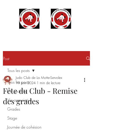
Post
Tous les posts
Judo Club de La Motte-Servolex
Tous les posts
19 juin 2024
1 min de lecture
Fête du Club - Remise
Vie sportive
des grades
Vie associative
Grades
Stage
Journée de cohésion