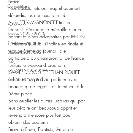
février.
Compétitions
Nos cadets (te)s ont magnifiquement 
défendus les couleurs du club.
Formation
Avec FELIX MIGNONTET très en 
Evènement
forme, il décroche la médaille d’or en 
Saison 2022/2023
battant tous ses adversaires par IPPON.
Entrainements
CHLOE LAJOINE  s’incline en finale et 
termine 2ème du tournoi. Elle 
Saison 2023/2024
participera au championnat de France 
SSSJ
juniors le week-end prochain.
SAISON 2025/2026
ISMAËL DUBOIS ET ETHAN PIQUET 
échouent au pied du podium avec 
SAISON 2026-2027
beaucoup de regret s et  terminent à la 
5éme place.               
Sans oublier les autres judokas qui par 
leur défaite ont beaucoup apprit et 
reviendront encore plus fort pour 
obtenir des podiums.
Bravo à Enzo, Baptiste, Ambre et 