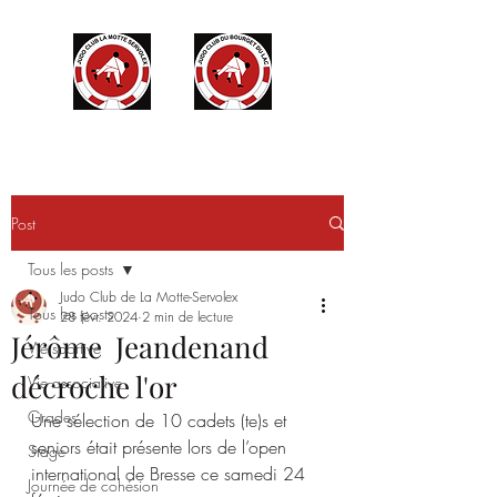
Post
Tous les posts
Judo Club de La Motte-Servolex
Tous les posts
28 févr. 2024
2 min de lecture
Jérôme Jeandenand
Vie sportive
décroche l'or
Vie associative
Grades
Une sélection de 10 cadets (te)s et 
seniors était présente lors de l’open 
Stage
international de Bresse ce samedi 24 
Journée de cohésion