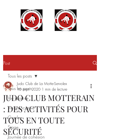
Post
Tous les posts
Judo Club de La Motte-Servolex
Tous les posts
10 sept. 2020
1 min de lecture
JUDO CLUB MOTTERAIN
Vie sportive
: DES ACTIVITÉS POUR
Vie associative
Grades
TOUS EN TOUTE
Stage
SÉCURITÉ
Journée de cohésion