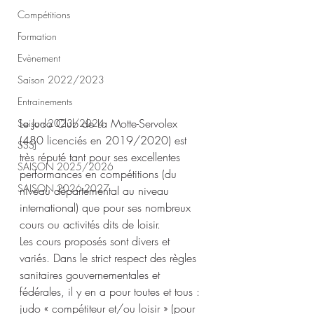
Compétitions
Formation
Evènement
Saison 2022/2023
Entrainements
Le Judo Club de La Motte-Servolex 
Saison 2023/2024
(480 licenciés en 2019/2020) est 
SSSJ
très réputé tant pour ses excellentes 
SAISON 2025/2026
performances en compétitions (du 
SAISON 2026-2027
niveau départemental au niveau 
international) que pour ses nombreux 
cours ou activités dits de loisir. 
Les cours proposés sont divers et 
variés. Dans le strict respect des règles 
sanitaires gouvernementales et 
fédérales, il y en a pour toutes et tous : 
judo « compétiteur et/ou loisir » (pour 