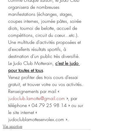
organisera de nombreuses 
manifestations (échanges, stages, 
coupes internes, journée pâtes, soirée 
diots, tournoi de belotte, accueil de 
compétitions, circuit du cœur…etc.).
Une multitude d’activités proposées et 
d’excellents résultats sportifs, à 
destination d’un public très diversifié. 
Le Judo Club Motterain, 
c’est le judo 
pour toutes et tous
.
Venez profiter des trois cours d’essai 
gratuit, et trouver votre ou vos activités. 
Renseignements par mail « 
judoclub.lamotte@gmail.com
 », par 
téléphone « 04 79 25 98 14 » ou sur 
le site internet « 
judoclublamotteservolex.com ».
Vie sportive