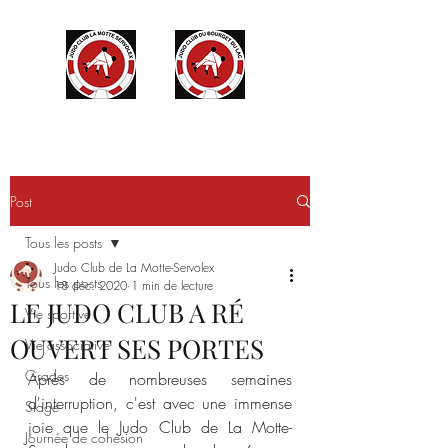
Post
Tous les posts
Judo Club de La Motte-Servolex
Tous les posts
18 déc. 2020
1 min de lecture
LE JUDO CLUB A RÉ
Vie sportive
OUVERT SES PORTES
Vie associative
Grades
Après de nombreuses semaines 
d'interruption, c'est avec une immense 
Stage
joie que le Judo Club de La Motte-
Journée de cohésion