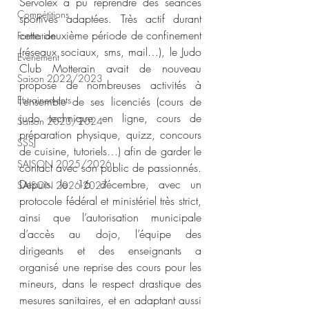
Servolex a pu reprendre des séances 
Compétitions
sportives adaptées. Très actif durant 
cette deuxième période de confinement 
Formation
(réseaux sociaux, sms, mail…), le Judo 
Evènement
Club Motterain avait de nouveau 
Saison 2022/2023
proposé de nombreuses activités à 
Entrainements
l’ensemble de ses licenciés (cours de 
judo technique en ligne, cours de 
Saison 2023/2024
préparation physique, quizz, concours 
SSSJ
de cuisine, tutoriels…) afin de garder le 
SAISON 2025/2026
contact avec son public de passionnés.
Depuis le 16 décembre, avec un 
SAISON 2026-2027
protocole fédéral et ministériel très strict, 
ainsi que l’autorisation municipale 
d’accès au dojo, l’équipe des 
dirigeants et des enseignants a 
organisé une reprise des cours pour les 
mineurs, dans le respect drastique des 
mesures sanitaires, et en adaptant aussi 