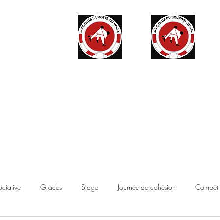
ité
Partenaires
Accès haut niveau
Contact
Boutique
ociative
Grades
Stage
Journée de cohésion
Compétit