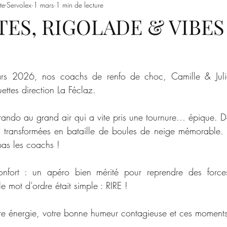
te-Servolex
1 mars
1 min de lecture
Entrainements
Saison 2023/2024
SSSJ
SAISON 
ES, RIGOLADE & VIBES 
 2026, nos coachs de renfo de choc, Camille & Julie 
uettes direction La Féclaz.
 rando au grand air qui a vite pris une tournure… épique. De
 transformées en bataille de boules de neige mémorable. 
as les coachs !
confort : un apéro bien mérité pour reprendre des forces
 le mot d’ordre était simple : RIRE !
re énergie, votre bonne humeur contagieuse et ces moment