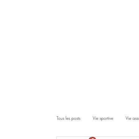
Accueil
Le club
Les cours
Les inscriptions
Actual
Tous les posts
Vie sportive
Vie ass