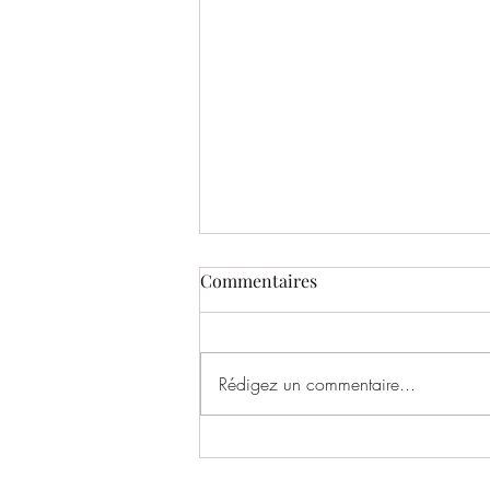
Commentaires
Rédigez un commentaire...
BILAN DU STAGE D'ÉTÉ –
JUILLET (7 ans et +)