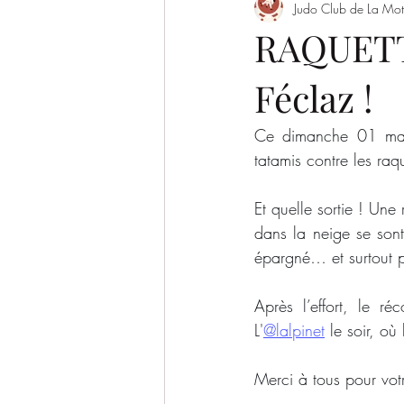
Judo Club de La Mot
Evènement
Saison 2022/2023
RAQUETT
Féclaz !
SAISON 2026-2027
Ce dimanche 01 mars
tatamis contre les raq
Et quelle sortie ! Une
dans la neige se sont
épargné… et surtout p
Après l’effort, le ré
L'
@lalpinet
 le soir, où
Merci à tous pour vot