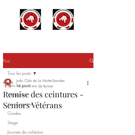
Post
Tous les posts
Judo Club de La Motte-Servolex
Tous les posts
18 juin
0 min de lecture
Remise des ceintures -
Vie sportive
Seniors Vétérans
Vie associative
Grades
Stage
Journée de cohésion