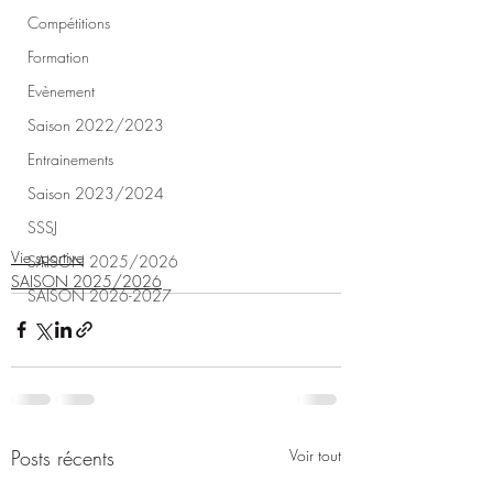
Compétitions
Formation
Evènement
Saison 2022/2023
Entrainements
Saison 2023/2024
SSSJ
Vie sportive
SAISON 2025/2026
SAISON 2025/2026
SAISON 2026-2027
Posts récents
Voir tout