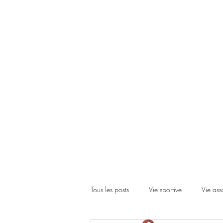
Accueil
Le club
Les cours
Les inscriptions
Actual
Tous les posts
Vie sportive
Vie ass