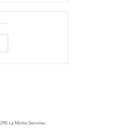
CITATIONS à nos
ES JUDOKAS !
3290 La Motte-Servolex