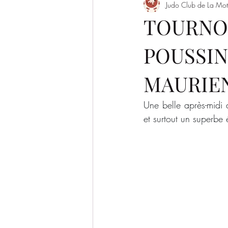
Judo Club de La Mot
Evènement
Saison 2022/2023
TOURNO
POUSSIN
SAISON 2026-2027
MAURIEN
Une belle après-midi 
et surtout un superbe é