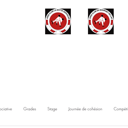
ité
Partenaires
Accès haut niveau
Contact
Boutique
ociative
Grades
Stage
Journée de cohésion
Compétit