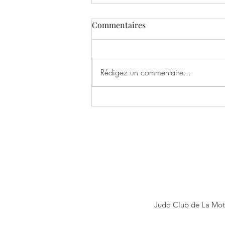
Commentaires
Rédigez un commentaire...
BILAN DU STAGE D'ÉTÉ –
JUILLET (7 ans et +)
Judo Club de La Mot