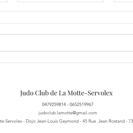
Un très bel échange entre le
FÉLI
SOC Rugby et le Judo Club de
JEUN
La Motte-Servolex !
Judo Club de La Motte-Servolex
0479259814 - 0652519967
judoclub.lamotte@gmail.com
te-Servolex - Dojo Jean-Louis Geymond - 45 Rue Jean Rostand - 7