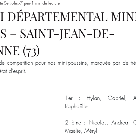
te-Servolex
7 juin
1 min de lecture
Entrainements
Saison 2023/2024
SSSJ
SAISON 
I DÉPARTEMENTAL MIN
S – SAINT-JEAN-DE-
NE (73)
de compétition pour nos mini-poussins, marquée par de très
tat d’esprit.
1er : Hylan, Gabriel, Ay
Raphaëlle
2 ème : Nicolas, Andrea, C
Maélie, Méryl