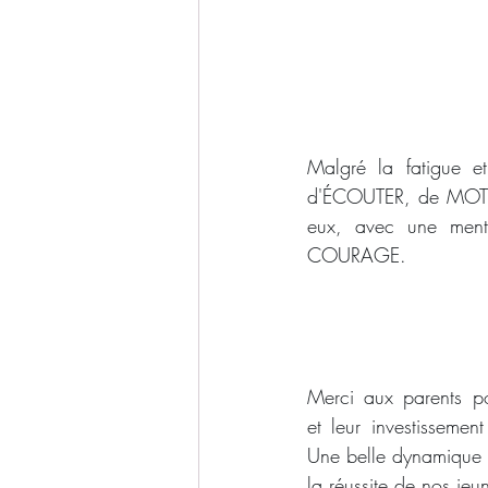
Malgré la fatigue e
d'ÉCOUTER, de MOTIV
eux, avec une menti
COURAGE.
Merci aux parents po
et leur investissement
Une belle dynamique q
la réussite de nos jeu