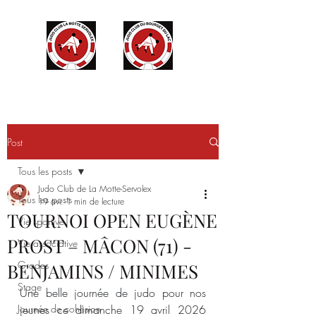
Post
Tous les posts
Judo Club de La Motte-Servolex
Tous les posts
19 avr.
1 min de lecture
TOURNOI OPEN EUGÈNE
Vie sportive
PROST – MÂCON (71) -
Vie associative
Grades
BENJAMINS / MINIMES
Stage
Une belle journée de judo pour nos 
Journée de cohésion
jeunes ce dimanche 19 avril 2026 