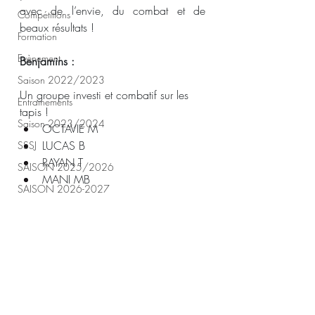
avec de l’envie, du combat et de 
Compétitions
beaux résultats !
Formation
Evènement
Benjamins :
Saison 2022/2023
Un groupe investi et combatif sur les 
Entrainements
tapis !
Saison 2023/2024
OCTAVIE M
LUCAS B
SSSJ
RAYAN T
SAISON 2025/2026
MANI MB
SAISON 2026-2027