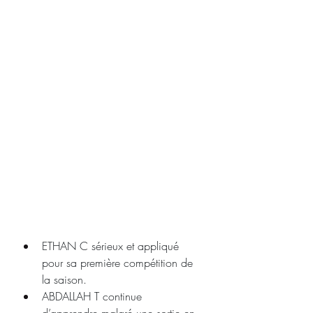
ETHAN C sérieux et appliqué 
pour sa première compétition de 
la saison.
ABDALLAH T continue 
d’apprendre malgré une sortie en 