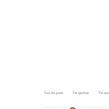
Accueil
Le club
Les cours
Les inscriptions
Actual
Tous les posts
Vie sportive
Vie ass