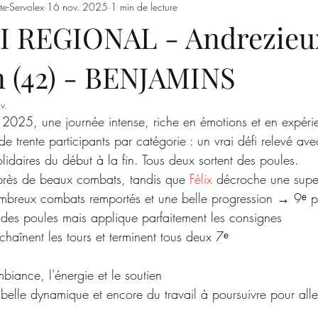
te-Servolex
16 nov. 2025
1 min de lecture
Entrainements
Saison 2023/2024
SSSJ
SAISON 
 REGIONAL - Andrezieu
 (42) - BENJAMINS
v.
025, une journée intense, riche en émotions et en expéri
de trente participants par catégorie : un vrai défi relevé a
lidaires du début à la fin. Tous deux sortent des poules.
après de beaux combats, tandis que 
Félix
 décroche une supe
breux combats remportés et une belle progression → 9ᵉ p
 des poules mais applique parfaitement les consignes
chaînent les tours et terminent tous deux 7ᵉ
biance, l’énergie et le soutien
belle dynamique et encore du travail à poursuivre pour aller