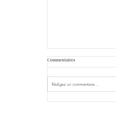
Commentaires
Rédigez un commentaire...
BILAN DU STAGE D'ÉTÉ –
JUILLET (7 ans et +)