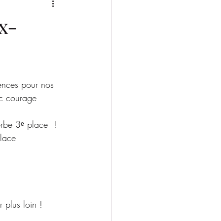
2025/2026
x-
ences pour nos 
vec courage
rbe 3ᵉ place  !
lace
 plus loin !