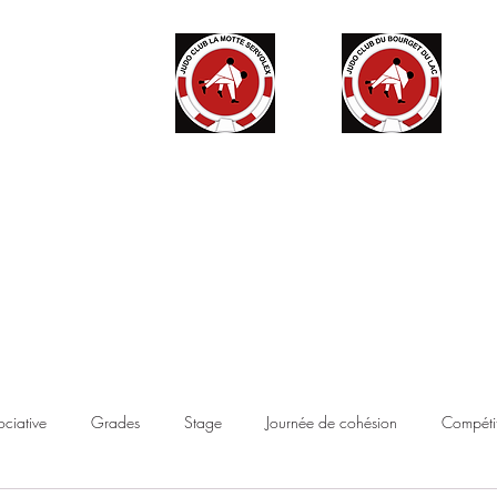
ité
Partenaires
Accès haut niveau
Contact
Boutique
ociative
Grades
Stage
Journée de cohésion
Compétit