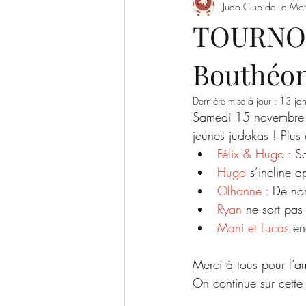
Judo Club de La Mot
Evènement
Saison 2022/2023
TOURNOI
Bouthéon
SAISON 2026-2027
Dernière mise à jour :
13 jan
Samedi 15 novembre 2
jeunes judokas ! Plus 
Félix & Hugo : 
So
Hugo
 s’incline 
Olhanne : 
De nom
Ryan
 ne sort pas
Mani et Lucas
 en
Merci à tous pour l’am
On continue sur cette 