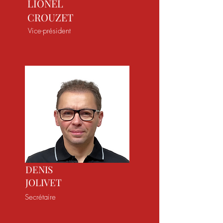
LIONEL
CROUZET
Vice-président
DENIS
JOLIVET
Secrétaire