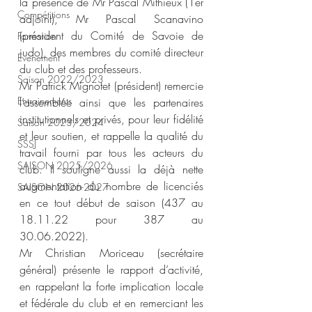
la présence de Mr Pascal Mithieux (1er 
Compétitions
adjoint), Mr Pascal Scanavino 
(président du Comité de Savoie de 
Formation
judo), des membres du comité directeur 
Evènement
du club et des professeurs.
Saison 2022/2023
Mr Patrick Mignotet (président) remercie 
Entrainements
l’assemblée ainsi que les partenaires 
institutionnels et privés, pour leur fidélité 
Saison 2023/2024
et leur soutien, et rappelle la qualité du 
SSSJ
travail fourni par tous les acteurs du 
SAISON 2025/2026
club. Il souligne aussi la déjà nette 
augmentation du nombre de licenciés 
SAISON 2026-2027
en ce tout début de saison (437 au 
18.11.22 pour 387 au 
30.06.2022).
Mr Christian Moriceau (secrétaire 
général) présente le rapport d’activité, 
en rappelant la forte implication locale 
et fédérale du club et en remerciant les 