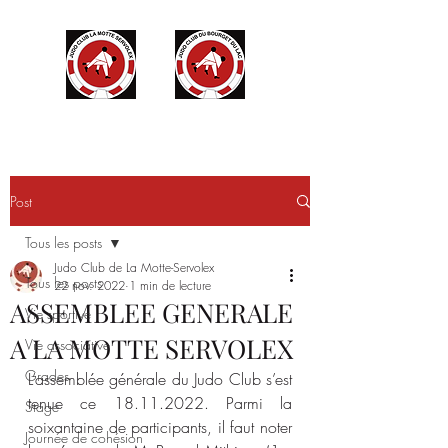
Post
Tous les posts
Judo Club de La Motte-Servolex
Tous les posts
22 nov. 2022
1 min de lecture
ASSEMBLEE GENERALE
Vie sportive
A LA MOTTE SERVOLEX
Vie associative
Grades
L’assemblée générale du Judo Club s’est 
tenue ce 18.11.2022. Parmi la 
Stage
soixantaine de participants, il faut noter 
Journée de cohésion