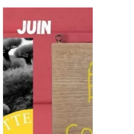
FIN DE SAISON QUI SE
TERMINE EN BEAUTÉ AU
CLUB !
Hier soir, lors de notre dernier entraînement
ados/adultes, nous avons eu le plaisir de
remettre les derniers grades de la saison. Après
avoir validé ensemble leur ultime UV technique,
JOAKIM BALDY MOULINIER & ARTHUR
LAURENT obtiennent officiellement leur ceinture
noire 1er Dan ! Félicitations à tous les deux
pour ce bel accomplissement, fruit de
nombreuses années de travail, de persévérance
et d'engagement ! Ils viennent également porter
à 6 le nombre de nouveaux 1er Dan for