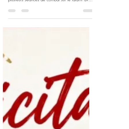
Dans le cadre de leur préparation, les joueurs
du @soc.rugby_officiel sont venus partager
plusieurs séances de combat sur le tatami avec
nos enseignants. Une belle expérience, riche
en échanges, en engagement et en respect,
avec un excellent état d'esprit de la part de tous
les participants. Merci au SOC Rugby pour sa
confiance et sa bonne humeur ! Rendez-vous
jeudi pour la dernière séance.