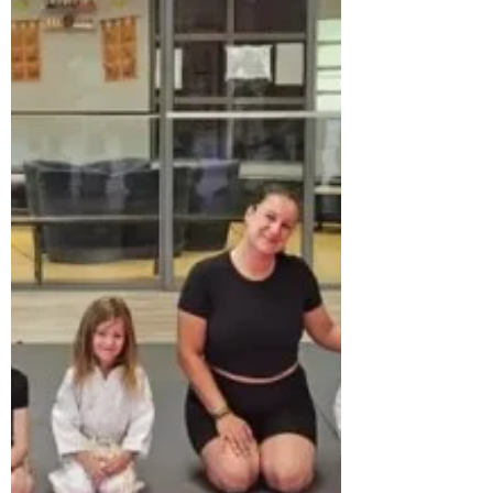
Mention AB ISMAÏL DUBOIS – Mention TB
𝘽𝙍𝙀𝙑𝙀𝙏 𝙙𝙚𝙨 𝘾𝙊𝙇𝙇È𝙂𝙀𝙎 CHARLIE
JOURDAIN – Mention B LEYLA DUBOIS –
Mention TB É𝙋𝙍𝙀𝙐𝙑𝙀𝙎 𝘼𝙉𝙏𝙄𝘾𝙄𝙋É𝙀𝙎 𝙙𝙪
𝘽𝘼𝘾𝘾𝘼𝙇𝘼𝙐𝙍É𝘼𝙏 NINA BALIGAND
AMBRE RUBEL PAULINE SULPICE BAPTISTE
BOLLON ENZO BATTIER-MAGNIN Le travail,
la persévérance et la discipline sont des valeurs
que l'o