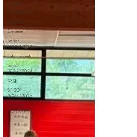
cohésion
Compétitions
Formation
Evènement
Saison
2022/2023
Entrainements
Saison
2023/2024
SSSJ
SAISON
2025/2026
SAISON
2026-2027