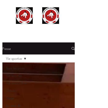
Presse
Vie sportive
Tous les posts
Vie sportive
Vie associative
Grades
Stage
Journée de