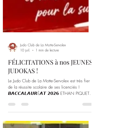
Judo Club de La Motte-Servolex
10 juil.
1 min de lecture
FÉLICITATIONS à nos JEUNES
JUDOKAS !
Le Judo Club de La Motte-Servolex est très fier
de la réussite scolaire de ses licenciés !
𝘽𝘼𝘾𝘾𝘼𝙇𝘼𝙐𝙍É𝘼𝙏 𝟮𝟬𝟮𝟲 ETHAN PIQUET –