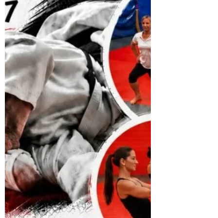
Judo Club de La Motte-Servolex
2 juil.
1 min de lecture
CHALLENGE DU CODE
MORAL - JUIN
L'HONNEUR au Contrôle de Soi