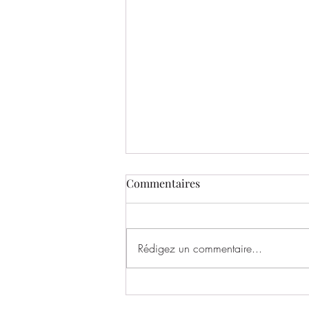
Commentaires
Rédigez un commentaire...
Un très bel échange entre le
SOC Rugby et le Judo Club de