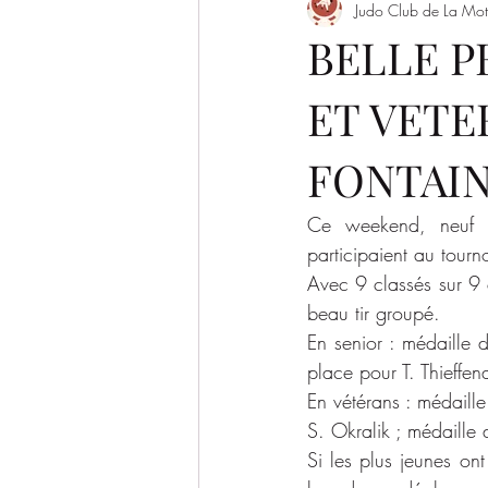
Judo Club de La Mot
Evènement
Saison 2022/2023
BELLE P
ET VETE
SAISON 2026-2027
FONTAI
Ce weekend, neuf co
participaient au tourn
Avec 9 classés sur 9 e
beau tir groupé.
En senior : médaille 
place pour T. Thieffena
En vétérans : médaill
S. Okralik ; médaille
Si les plus jeunes on