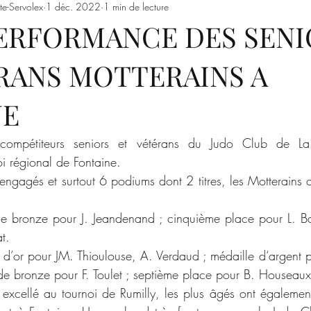
te-Servolex
1 déc. 2022
1 min de lecture
Entrainements
Saison 2023/2024
SSSJ
SAISON 
ERFORMANCE DES SENI
RANS MOTTERAINS A
NE
mpétiteurs seniors et vétérans du Judo Club de La M
oi régional de Fontaine.
ngagés et surtout 6 podiums dont 2 titres, les Motterains on
de bronze pour J. Jeandenand ; cinquième place pour L. Ban
t.
e d’or pour JM. Thioulouse, A. Verdaud ; médaille d‘argent p
 de bronze pour F. Toulet ; septième place pour B. Houseaux
t excellé au tournoi de Rumilly, les plus âgés ont également