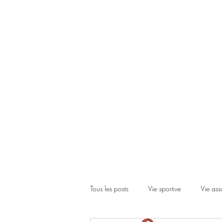
Accueil
Le club
Les cours
Les inscriptions
Actual
Tous les posts
Vie sportive
Vie ass