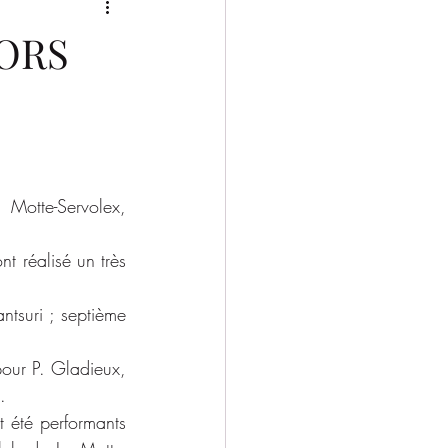
2025/2026
ORS
otte-Servolex, 
t réalisé un très 
tsuri ; septième 
our P. Gladieux, 
.
 été performants 