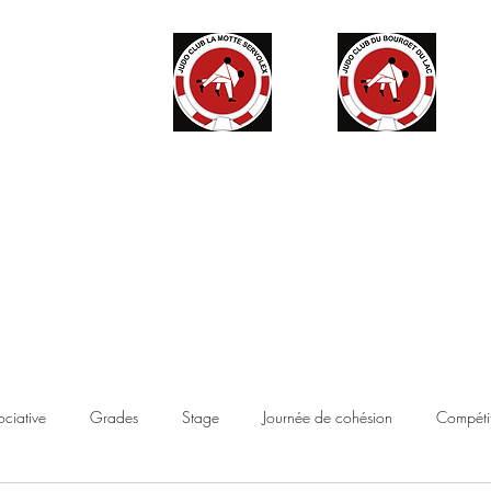
ité
Partenaires
Accès haut niveau
Contact
Boutique
ociative
Grades
Stage
Journée de cohésion
Compétit