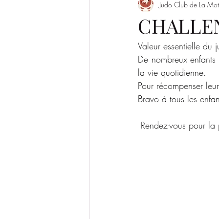
Judo Club de La Mot
Evènement
Saison 2022/2023
CHALLE
Valeur essentielle du j
SAISON 2026-2027
De nombreux enfants on
la vie quotidienne.
Pour récompenser leur 
Bravo à tous les enfan
 Rendez-vous pour l