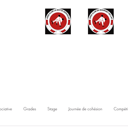
ité
Partenaires
Accès haut niveau
Contact
Boutique
ociative
Grades
Stage
Journée de cohésion
Compétit