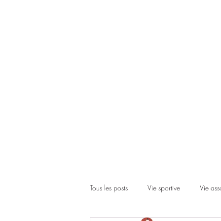
Accueil
Le club
Les cours
Les inscriptions
Actual
Tous les posts
Vie sportive
Vie ass