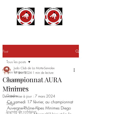
Post
Tous les posts
Judo Club de La Motte-Servolex
Tous les posts
17 févr. 2024
1 min de lecture
Championnat AURA
Vie sportive
Minimes
Vie associative
Grades
Dernière mise à jour :
7 mars 2024
Ce samedi 17 février, au championnat 
Stage
Auvergne-Rhône-Alpes Minimes Diego 
Journée de cohésion