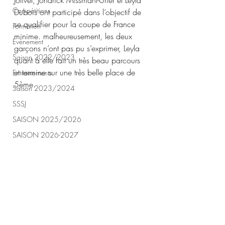
Jolivet, Jonarick Missmahl-Urier et Leyla 
Compétitions
Dubois ont participé dans l’objectif de 
se qualifier pour la coupe de France 
Formation
minime. malheureusement, les deux 
Evènement
garçons n’ont pas pu s’exprimer, Leyla 
Saison 2022/2023
quant à elle fait un très beau parcours 
et termine sur une très belle place de 
Entrainements
5ème.
Saison 2023/2024
SSSJ
SAISON 2025/2026
SAISON 2026-2027