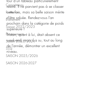
tour d’un tableau particulièrement 
Compétitions
relevé. Il ne parvient pas à se classer 
cette fois, mais sa belle saison mérite 
Formation
d’être saluée. Rendez-vous l’an 
Evènement
prochain dans la catégorie de poids 
Saison 2022/2023
supérieure !
Entrainements
Tristan, quant à lui, était absent ce 
week-end, mais il a su, tout au long 
Saison 2023/2024
de l’année, démontrer un excellent 
SSSJ
niveau.
SAISON 2025/2026
SAISON 2026-2027