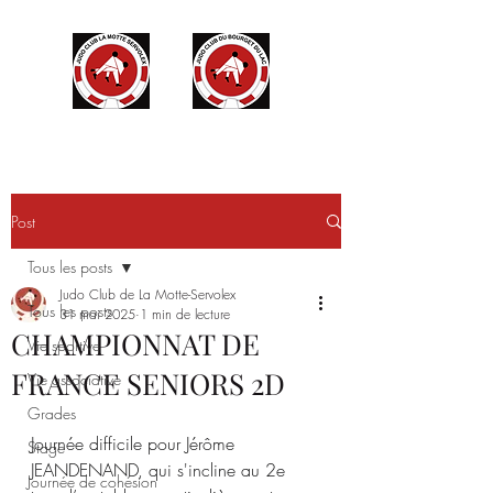
Post
Tous les posts
Judo Club de La Motte-Servolex
Tous les posts
31 mai 2025
1 min de lecture
CHAMPIONNAT DE
Vie sportive
FRANCE SENIORS 2D
Vie associative
Grades
Journée difficile pour Jérôme 
Stage
JEANDENAND, qui s'incline au 2e 
Journée de cohésion