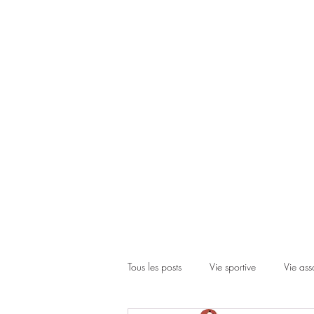
Accueil
Le club
Les cours
Les inscriptions
Actual
Tous les posts
Vie sportive
Vie ass