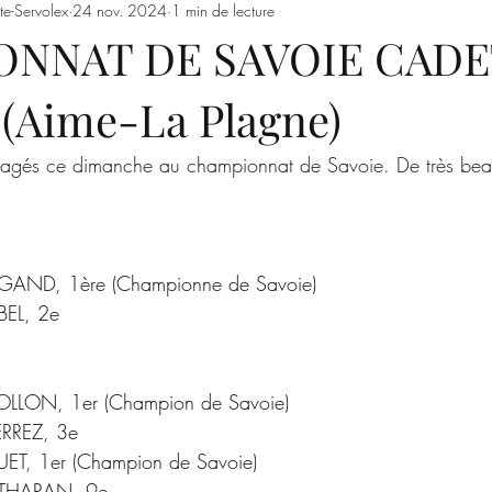
te-Servolex
24 nov. 2024
1 min de lecture
Entrainements
Saison 2023/2024
SSSJ
SAISON 
NNAT DE SAVOIE CADE
4 (Aime-La Plagne)
gagés ce dimanche au championnat de Savoie. De très beaux
LIGAND, 1ère (Championne de Savoie)
BEL, 2e
 BOLLON, 1er (Champion de Savoie)
ERREZ, 3e
QUET, 1er (Champion de Savoie)
 THARAN, 9e