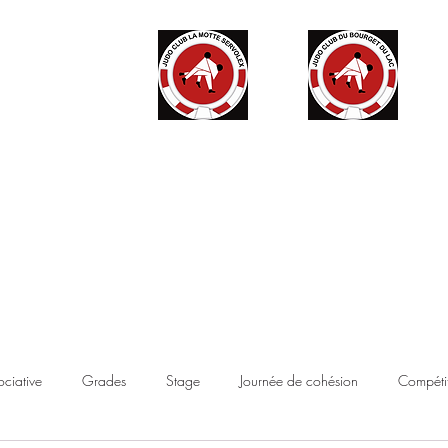
ité
Partenaires
Accès haut niveau
Contact
Boutique
ociative
Grades
Stage
Journée de cohésion
Compétit