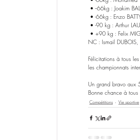
 • --66kg : Joakim 
 • -66kg : Enzo BA
 • -90 kg : Arthur L
 • +90 kg : Felix M
NC : Ismail DUBOIS
Félicitations à tous le
les championnats inte
Un grand bravo aux 
Bonne chance à tous 
Compétitions
Vie sportive