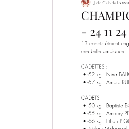
Judo Club de La Mot
Evènement
Saison 2022/2023
CHAMPIO
- 24 11 2
SAISON 2026-2027
13 cadets étaient en
une belle ambiance.
CADETTES :
 • -52 kg : Nina BA
 • -57 kg : Ambre RU
CADETS :
 • -50 kg : Baptiste
 • -55 kg : Amaury P
 • -66 kg : Ethan PI
 • -66kg : Mohamed