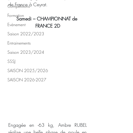
de France à Ceyrat.
Compétitions
Formation
Samedi – CHAMPIONNAT de 
Evènement
FRANCE 2D
Saison 2022/2023
Entrainements
Saison 2023/2024
SSSJ
SAISON 2025/2026
SAISON 2026-2027
Engagée en -63 kg, Ambre RUBEL 
réalise une belle phase de poule en 