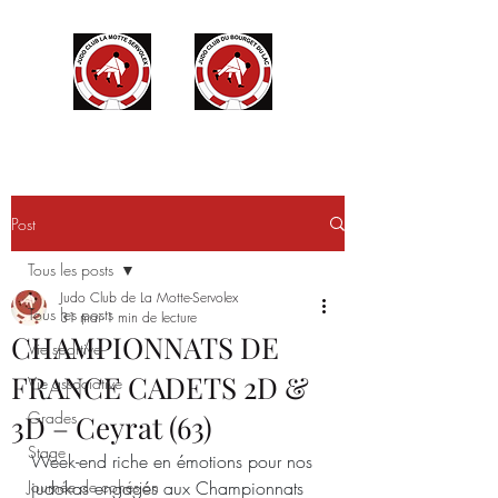
Post
Tous les posts
Judo Club de La Motte-Servolex
Tous les posts
31 mai
1 min de lecture
CHAMPIONNATS DE
Vie sportive
FRANCE CADETS 2D &
Vie associative
Grades
3D – Ceyrat (63)
Stage
Week-end riche en émotions pour nos 
Journée de cohésion
judokas engagés aux Championnats 