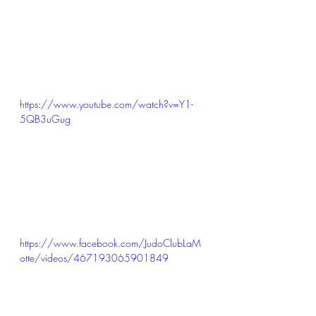
https://www.youtube.com/watch?v=Y1-
5QB3uGug
https://www.facebook.com/JudoClubLaM
otte/videos/467193065901849