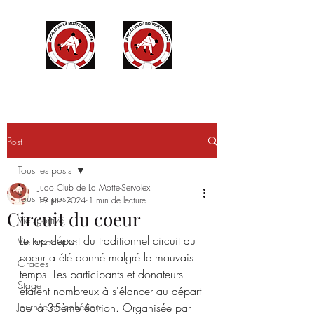
Post
Tous les posts
Judo Club de La Motte-Servolex
Tous les posts
19 juin 2024
1 min de lecture
Circuit du coeur
Vie sportive
Le top départ du traditionnel circuit du 
Vie associative
coeur a été donné malgré le mauvais 
Grades
temps. Les participants et donateurs 
Stage
étaient nombreux à s'élancer au départ 
Journée de cohésion
de la 35ème édition. Organisée par 