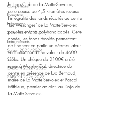
le Judo Club de La Motte-Servolex, 
Compétitions
cette course de 4,5 kilomètres reverse 
Formation
l'intégralité des fonds récoltés au centre 
Evènement
"Les Mésanges" de La Motte-Servolex 
pour les enfants polyhandicapés. Cette 
Saison 2022/2023
année, les fonds récoltés permettront 
Entrainements
de financer en partie un déambulateur 
Saison 2023/2024
verticalisateur d'une valeur de 4600 
euros. Un chèque de 2100€ a été 
SSSJ
remis à Marylin Gal, directrice du 
SAISON 2025/2026
centre,en présence de Luc Berthoud, 
SAISON 2026-2027
maire de La Motte-Servolex et Pascal 
Mithieux, premier adjoint, au Dojo de 
La Motte-Servolex.