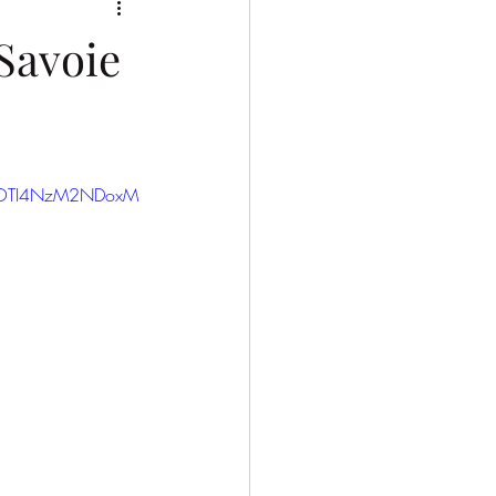
2025/2026
Savoie
IxOTI4NzM2NDoxM