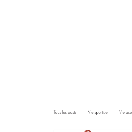
Accueil
Le club
Les cours
Les inscriptions
Actual
Tous les posts
Vie sportive
Vie ass