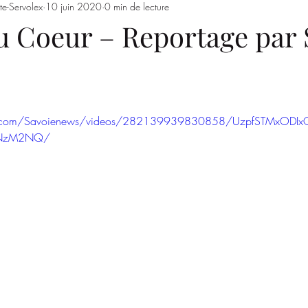
te-Servolex
10 juin 2020
0 min de lecture
Entrainements
Saison 2023/2024
SSSJ
SAISON 
du Coeur – Reportage par 
ok.com/Savoienews/videos/282139939830858/UzpfSTMxOD
NzM2NQ/