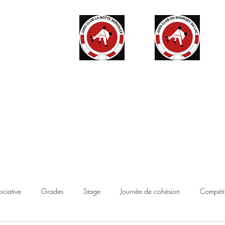
ité
Partenaires
Accès haut niveau
Contact
Boutique
ociative
Grades
Stage
Journée de cohésion
Compétit