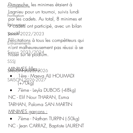
Dimanche, les minimes étaient à 
Compétitions
Lagnieu pour un tournoi, suivis lundi 
Formation
par les cadets. Au total, 8 minimes et 
Evènement
9 cadets ont participé, avec un bilan 
positif.
Saison 2022/2023
Félicitations à tous les compétiteurs qui 
Entrainements
n’ont malheureusement pas réussi à se 
Saison 2023/2024
hisser sur le podium.
SSSJ
MINIMES filles :
SAISON 2025/2026
1ère - Maeva ALI HOUMADI 
SAISON 2026-2027
(+70kg)
7ème - Leyla DUBOIS (-48kg)
NC - Elif Nour THARAN, Esma 
TARHAN, Paloma SAN MARTIN
MINIMES garçons :
7ème - Nathan TURPIN (-50kg)
NC - Jean CARRAZ, Baptiste LAURENT 