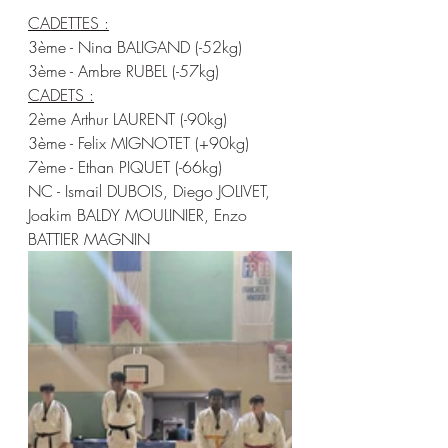
CADETTES :
3ème - Nina BALIGAND (-52kg)
3ème - Ambre RUBEL (-57kg)
CADETS :
2ème Arthur LAURENT (-90kg)
3ème - Felix MIGNOTET (+90kg)
7ème - Ethan PIQUET (-66kg)
NC - Ismail DUBOIS, Diego JOLIVET, 
Joakim BALDY MOULINIER, Enzo 
BATTIER MAGNIN