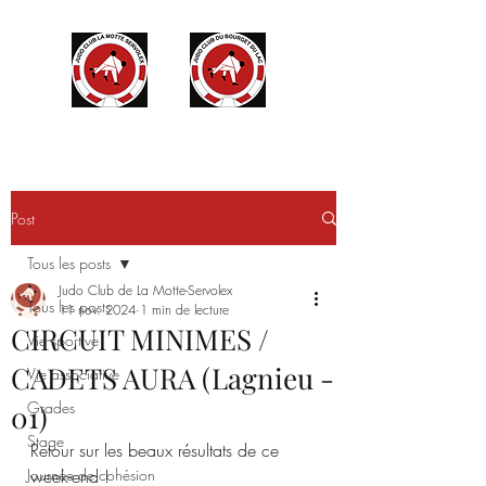
Post
Tous les posts
Judo Club de La Motte-Servolex
Tous les posts
11 nov. 2024
1 min de lecture
CIRCUIT MINIMES /
Vie sportive
CADETS AURA (Lagnieu -
Vie associative
Grades
01)
Stage
Retour sur les beaux résultats de ce 
Journée de cohésion
week-end !