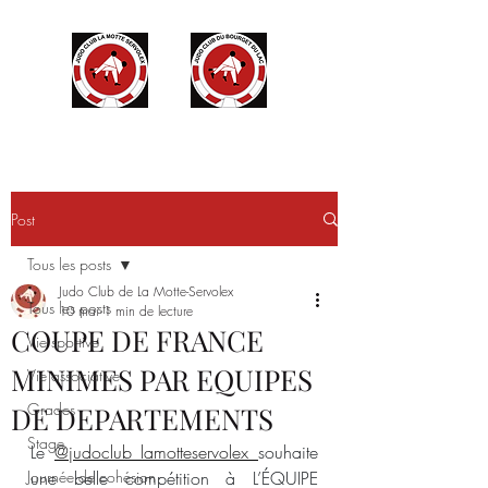
Post
Tous les posts
Judo Club de La Motte-Servolex
Tous les posts
10 mai
1 min de lecture
COUPE DE FRANCE
Vie sportive
MINIMES PAR EQUIPES
Vie associative
Grades
DE DEPARTEMENTS
Stage
Le 
@judoclub_lamotteservolex
souhaite 
Journée de cohésion
une belle compétition à L’ÉQUIPE 