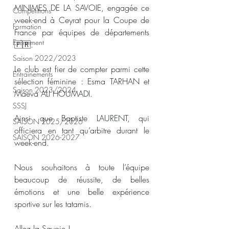
MINIMES DE LA SAVOIE, engagée ce 
Compétitions
week-end à Ceyrat pour la Coupe de 
Formation
France par équipes de départements 
Evènement
🇫🇷.
Saison 2022/2023
Le club est fier de compter parmi cette 
Entrainements
sélection féminine : Esma TARHAN et 
Saison 2023/2024
Maeva ALI HOUMADI.
SSSJ
Ainsi que Baptiste LAURENT, qui 
SAISON 2025/2026
officiera en tant qu’arbitre durant le 
SAISON 2026-2027
week-end.
Nous souhaitons à toute l’équipe 
beaucoup de réussite, de belles 
émotions et une belle expérience 
sportive sur les tatamis.
Allez la Savoie !