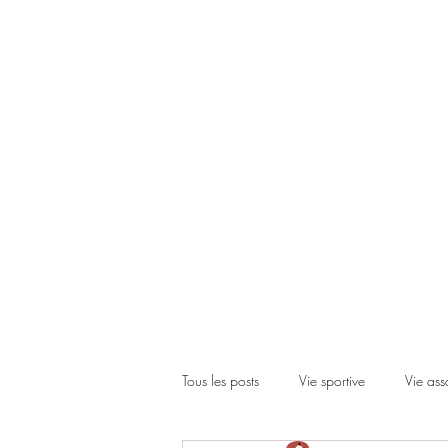
Accueil
Le club
Les cours
Les inscriptions
Actual
Tous les posts
Vie sportive
Vie ass