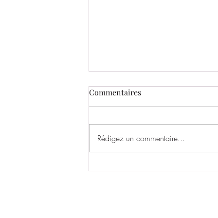
Commentaires
Rédigez un commentaire...
BILAN DU STAGE D'ÉTÉ –
JUILLET (7 ans et +)