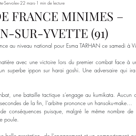
te-Servolex
22 mars
1 min de lecture
Entrainements
Saison 2023/2024
SSSJ
SAISON 
E FRANCE MINIMES –
N-SUR-YVETTE (91)
nce au niveau national pour Esma TARHAN ce samedi à Vill
matière avec une victoire lors du premier combat face à u
un superbe ippon sur harai goshi. Une adversaire qui ira 
bat, une bataille tactique s’engage au kumikata. Aucun a
 secondes de la fin, l’arbitre prononce un hansoku-make…
 de conséquences puisque, malgré le même nombre de p
de poule.
une belle prestation, de l’engagement et un comportement exe