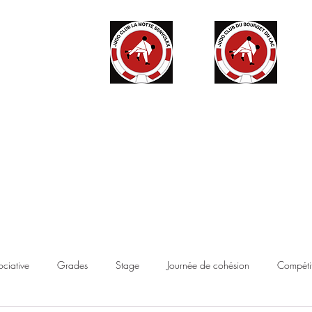
ité
Partenaires
Accès haut niveau
Contact
Boutique
ociative
Grades
Stage
Journée de cohésion
Compétit