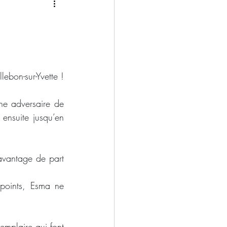
2025/2026
ebon-sur-Yvette !
ne adversaire de 
ensuite jusqu’en 
vantage de part 
oints, Esma ne 
mplaire qui font 