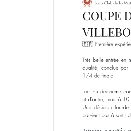
Judo Club de La Mot
Evènement
Saison 2022/2023
COUPE D
VILLEBO
SAISON 2026-2027
🇫🇷 Première expérie
Très belle entrée en 
qualité, conclue par 
1/4 de finale.
Lors du deuxième com
et d’autre, mais à 10
Une décision lourde
parvient pas à sortir 
Retenons le positif : 