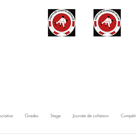
ité
Partenaires
Accès haut niveau
Contact
Boutique
ociative
Grades
Stage
Journée de cohésion
Compétit