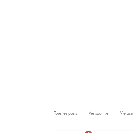
Accueil
Le club
Les cours
Les inscriptions
Actual
Tous les posts
Vie sportive
Vie ass