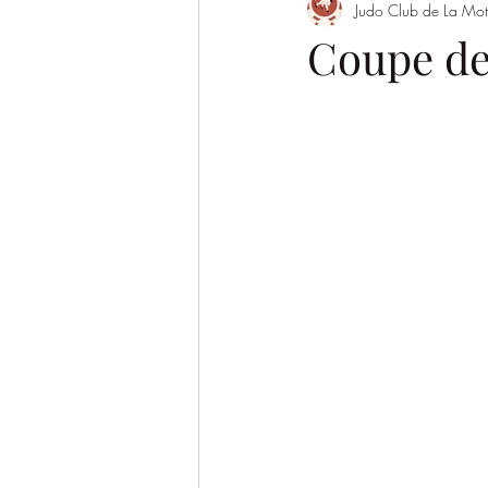
Judo Club de La Mot
Evènement
Saison 2022/2023
Coupe de
SAISON 2026-2027