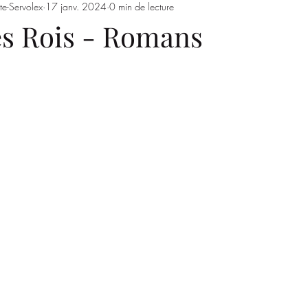
te-Servolex
17 janv. 2024
0 min de lecture
Entrainements
Saison 2023/2024
SSSJ
SAISON 
s Rois - Romans