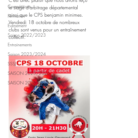
C’est avec plaisir que nous avons reçu 
Compétitions
le stage d’arbitrage départemental 
ainsi que le CPS benjamin minimes. 
Formation
Vendredi 18 octobre de nombreux 
Evènement
clubs sont venus pour un entraînement 
Saison 2022/2023
collectif.
Entrainements
Saison 2023/2024
SSSJ
SAISON 2025/2026
SAISON 2026-2027