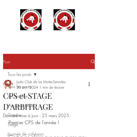
Post
Tous les posts
Judo Club de La Motte-Servolex
Tous les posts
20 oct. 2024
1 min de lecture
CPS et STAGE
Vie sportive
D'ARBITRAGE
Vie associative
Grades
Dernière mise à jour :
25 mars 2025
Premier CPS de l’année !
Stage
Journée de cohésion