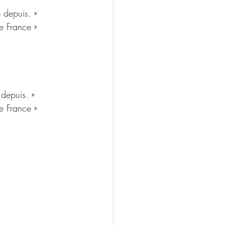
b depuis. »
e France »
 depuis. »
e France »