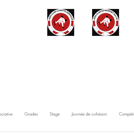
ité
Partenaires
Accès haut niveau
Contact
Boutique
ociative
Grades
Stage
Journée de cohésion
Compétit