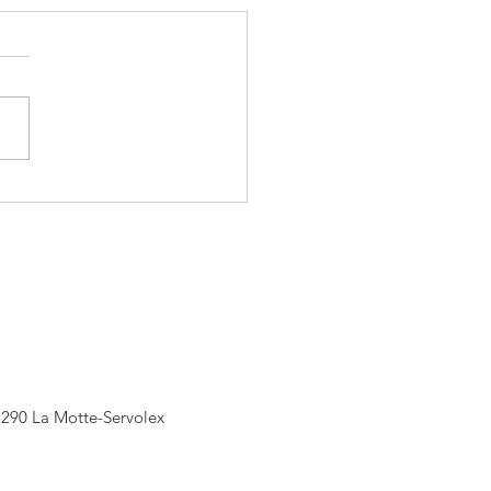
DE SAISON POUR LES
 JUDO ET LES MINI-
SSINS
3290 La Motte-Servolex