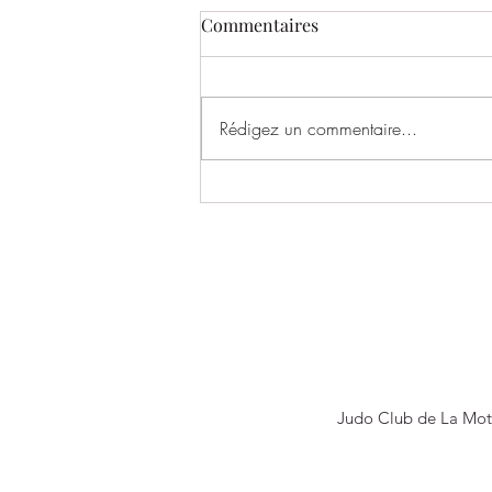
Commentaires
Rédigez un commentaire...
Un très bel échange entre le
SOC Rugby et le Judo Club de
La Motte-Servolex !
Judo Club de La Mot