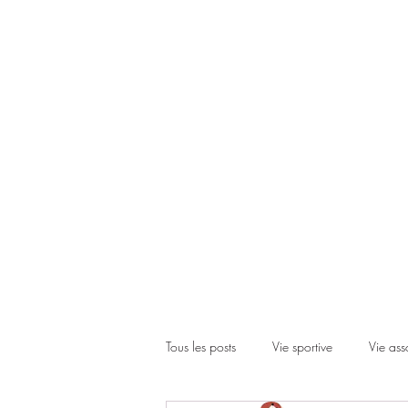
Accueil
Le club
Les cours
Les inscriptions
Actual
Tous les posts
Vie sportive
Vie ass