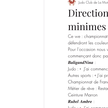
Judo Club de La Mot
Evènement
Saison 2022/2023
Directio
minimes
SAISON 2026-2027
Ce we : championnat 
défendront les coule
Pour l’occasion nous 
commençant donc par l
𝑩𝒂𝒍𝒊𝒈𝒂𝒏𝒅𝑵𝒊𝒏𝒂 :
Judo : «  J’ai commen
Autres sports : « J’a
Championnat de France
Métier de rêve : Resta
Ceinture Marron
𝑹𝒖𝒃𝒆𝒍 𝑨𝒎𝒃𝒓𝒆 :
Judo : «  J’ai commen