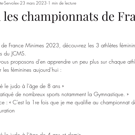
te-Servolex
23 mars 2023
1 min de lecture
Entrainements
Saison 2023/2024
SSSJ
SAISON 
n les championnats de Fr
de France Minimes 2023, découvrez les 3 athlètes féminin
urs du JCMS.
vous proposons d’en apprendre un peu plus sur chaque athlè
es féminines aujourd’hui :
cé le judo à l’âge de 8 ans »
i pratiqué de nombreux sports notamment la Gymnastique. »
 : « C’est la 1re fois que je me qualifie au championnat d
uration
cé le judo à l’âge de 4 ans et demi»