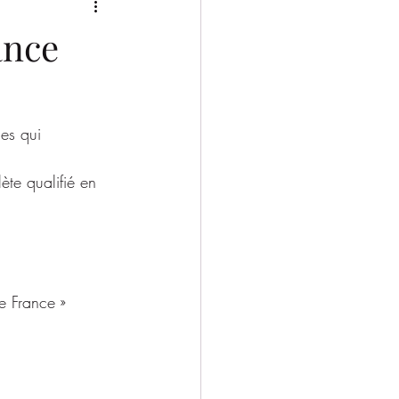
2025/2026
ance
es qui 
te qualifié en 
e France »