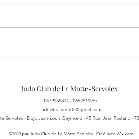
FÉLICITATIONS à nos
FIN 
JEUNES JUDOKAS !
BABY
POU
Judo Club de La Motte-Servolex
0479259814 - 0652519967
judoclub.lamotte@gmail.com
te-Servolex - Dojo Jean-Louis Geymond - 45 Rue Jean Rostand - 7
©2020 par Judo Club de La Motte-Servolex. Créé avec Wix.com