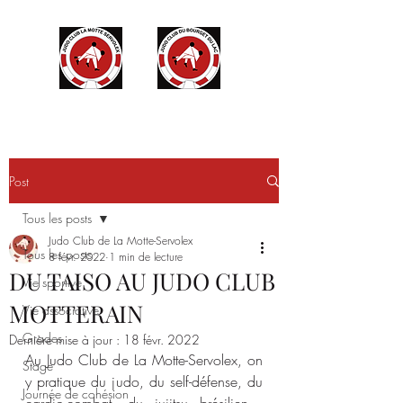
Post
Tous les posts
Judo Club de La Motte-Servolex
Tous les posts
8 févr. 2022
1 min de lecture
DU TAISO AU JUDO CLUB
Vie sportive
MOTTERAIN
Vie associative
Grades
Dernière mise à jour :
18 févr. 2022
Au Judo Club de La Motte-Servolex, on 
Stage
y pratique du judo, du self-défense, du 
Journée de cohésion