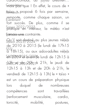
cardio-combat, du jujitsu brésilien…
Compétitions
mais pas que ! En effet, le cours de « 
taïso » proposé 6 fois par semaine, 
Formation
remporte, comme chaque saison, un 
Evènement
fort succès. De plus, comme il se 
Saison 2022/2023
pratique en intérieur, la météo n’est 
jamais une contrainte.
Entrainements
Qu’il soit destiné au plus jeunes né(e)s 
Saison 2023/2024
de 2010 à 2015 (le lundi de 17h15 
SSSJ
à 18h15), ou aux ados-adultes né(e)s 
SAISON 2025/2026
en 2009 et avant (le lundi de 12h15 à 
13h et de 20h à 21h, le jeudi de 
SAISON 2026-2027
12h15 à 13h et de 20h à 21h, le 
vendredi de 12h15 à 13h) le « taïso » 
est un cours de préparation physique 
lors duquel de nombreuses 
compétences sont travaillées 
(renforcement musculaire, cardio, 
tonicité, mobilité, postures, 