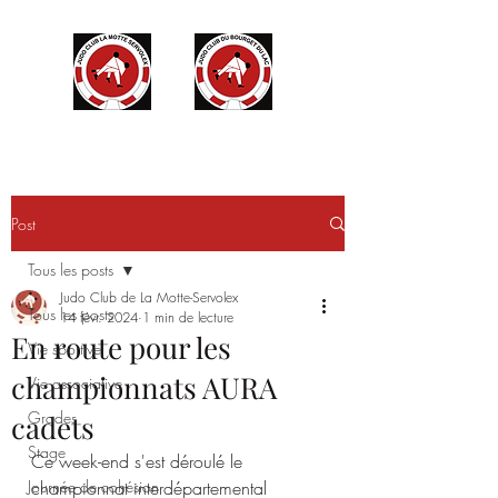
Post
Tous les posts
Judo Club de La Motte-Servolex
Tous les posts
14 févr. 2024
1 min de lecture
En route pour les
Vie sportive
championnats AURA
Vie associative
Grades
cadets
Stage
Ce week-end s'est déroulé le 
Journée de cohésion
championnat interdépartemental 