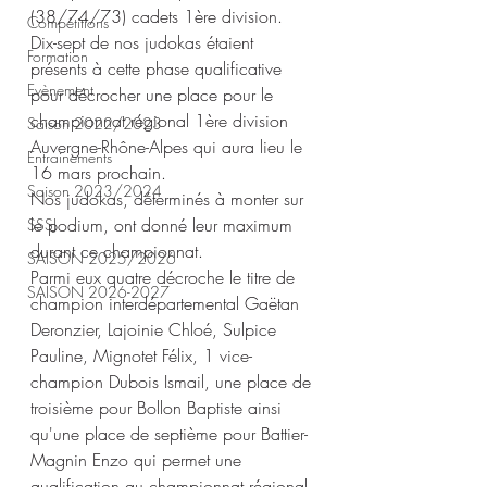
(38/74/73) cadets 1ère division.
Compétitions
Dix-sept de nos judokas étaient 
Formation
présents à cette phase qualificative 
Evènement
pour décrocher une place pour le 
championnat régional 1ère division 
Saison 2022/2023
Auvergne-Rhône-Alpes qui aura lieu le 
Entrainements
16 mars prochain.
Saison 2023/2024
Nos judokas, déterminés à monter sur 
le podium, ont donné leur maximum 
SSSJ
durant ce championnat. 
SAISON 2025/2026
Parmi eux quatre décroche le titre de 
SAISON 2026-2027
champion interdépartemental Gaëtan 
Deronzier, Lajoinie Chloé, Sulpice 
Pauline, Mignotet Félix, 1 vice-
champion Dubois Ismail, une place de 
troisième pour Bollon Baptiste ainsi 
qu'une place de septième pour Battier-
Magnin Enzo qui permet une 
qualification au championnat régional.