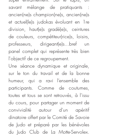
savant mélange de pratiquants : 
ancien(ne)s champion(ne)s, ancien(ne)s 
et actuel(le)s judokas évoluant en 1re 
division, haut(e)s gradé(e)s, ceintures 
de couleurs, compétiteur(rice)s, loisirs, 
professeurs, dirigeant(e)s...bref un 
panel complet qui représente très bien 
l'objectif de ce regroupement.
Une séance dynamique et originale, 
sur le ton du travail et de la bonne 
humeur, qui a ravi l’ensemble des 
participants. Comme de coutumes, 
toutes et tous se sont retrouvés, à l’issu 
du cours, pour partager un moment de 
convivialité autour d’un apéritif 
dinatoire offert par le Comité de Savoie 
de Judo et préparé par les bénévoles 
du Judo Club de La Motte-Servolex. 