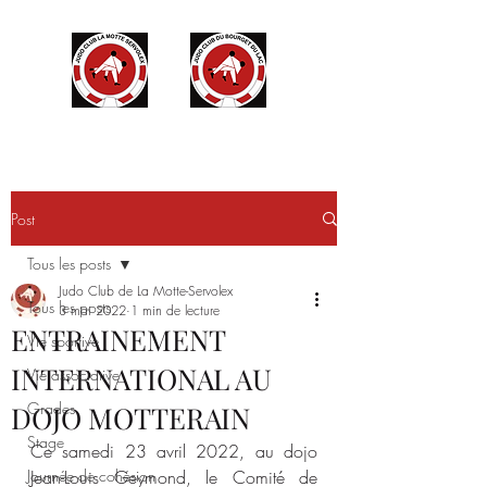
Post
Tous les posts
Judo Club de La Motte-Servolex
Tous les posts
3 mai 2022
1 min de lecture
ENTRAINEMENT
Vie sportive
INTERNATIONAL AU
Vie associative
Grades
DOJO MOTTERAIN
Stage
Ce samedi 23 avril 2022, au dojo 
Journée de cohésion
Jean-Louis Geymond, le Comité de 