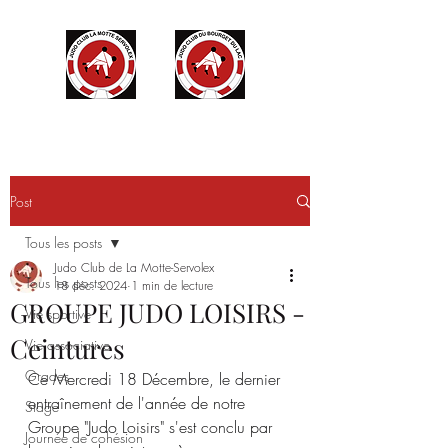
Post
Tous les posts
Judo Club de La Motte-Servolex
Tous les posts
18 déc. 2024
1 min de lecture
GROUPE JUDO LOISIRS -
Vie sportive
Ceintures
Vie associative
Grades
Ce Mercredi 18 Décembre, le dernier 
entraînement de l'année de notre 
Stage
Groupe "Judo Loisirs" s'est conclu par 
Journée de cohésion