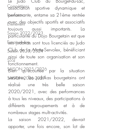
Le Judo Club du Bourget-du-Lac, 
Compétitions
association sportive dynamique et 
performante, entame sa 21ème rentrée 
Formation
avec des objectifs sportifs et associatifs 
Evènement
toujours aussi importants. La 
Saison 2022/2023
particularité du Dojo Bourgetain est que 
Entrainements
ses judokas sont tous licenciés au Judo 
Club de La Motte-Servolex, bénéficiant 
Saison 2023/2024
ainsi de toute son organisation et son 
SSSJ
fonctionnement.
SAISON 2025/2026
Bien qu’écourtée par la situation 
sanitaire, les judokas bourgetains ont 
SAISON 2026-2027
réalisé une très belle saison 
2020/2021, avec des performances 
à tous les niveaux, des participations à 
différents regroupements et à de 
nombreux stages multi-activités.
La saison 2021/2022, devrait 
apporter, une fois encore, son lot de 