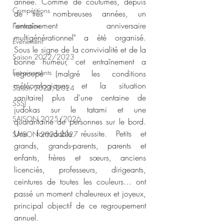
année. Comme de coutumes, depuis 
Compétitions
de très nombreuses années, un 
"entraînement anniversaire 
Formation
multigénérationnel" a été organisé. 
Evènement
Sous le signe de la convivialité et de la 
Saison 2022/2023
bonne humeur, cet entraînement a 
Entrainements
regroupé (malgré les conditions 
météorologiques et la situation 
Saison 2023/2024
sanitaire) plus d'une centaine de 
SSSJ
judokas sur le tatami et une 
SAISON 2025/2026
quarantaine de personnes sur le bord. 
Une formidable réussite. Petits et 
SAISON 2026-2027
grands, grands-parents, parents et 
enfants, frères et sœurs, anciens 
licenciés, professeurs, dirigeants, 
ceintures de toutes les couleurs… ont 
passé un moment chaleureux et joyeux, 
principal objectif de ce regroupement 
annuel.