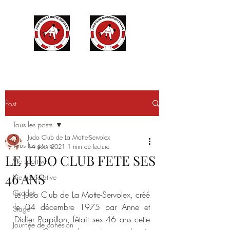
Post
Tous les posts
Judo Club de La Motte-Servolex
Tous les posts
14 déc. 2021
1 min de lecture
LE JUDO CLUB FETE SES
Vie sportive
46 ANS
Vie associative
Grades
Le Judo Club de La Motte-Servolex, créé 
le 04 décembre 1975 par Anne et 
Stage
Didier Parpillon, fêtait ses 46 ans cette 
Journée de cohésion