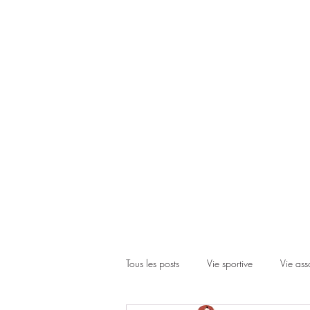
Accueil
Le club
Les cours
Les inscriptions
Actual
Tous les posts
Vie sportive
Vie ass