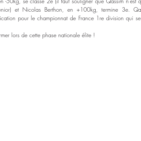
 -50kg, se classe 2e (il faut souligner que Qassim n’est qu
unior) et Nicolas Berthon, en +100kg, termine 3e. Qas
fication pour le championnat de France 1re division qui se
rmer lors de cette phase nationale élite !