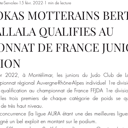
te-Servolex
15 févr. 2022
1 min de lecture
Entrainements
Saison 2023/2024
SSSJ
SAISON 
DOKAS MOTTERAINS BE
ALLALA QUALIFIES AU
NNAT DE FRANCE JUNI
SION
r 2022, à Montélimar, les juniors du Judo Club de La 
pionnat régional Auvergne-Rhône-Alpes individuel 1re divi
e qualification au championnat de France FFJDA 1re divisio
 les trois premiers de chaque catégorie de poids se qua
de très haut niveau.
 concurrence (la ligue AURA étant une des meilleures ligue
igné un bel exploit en montant sur le podium.