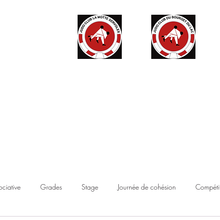
ité
Partenaires
Accès haut niveau
Contact
Boutique
ociative
Grades
Stage
Journée de cohésion
Compétit