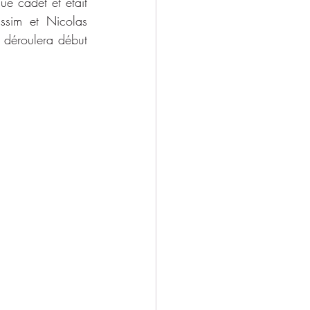
e cadet et était 
sim et Nicolas 
 déroulera début 