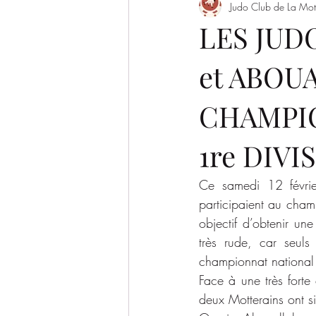
Judo Club de La Mot
Evènement
Saison 2022/2023
LES JU
et ABOU
SAISON 2026-2027
CHAMPIO
1re DIVI
Ce samedi 12 févrie
participaient au cham
objectif d’obtenir un
très rude, car seuls
championnat national 
Face à une très forte
deux Motterains ont s