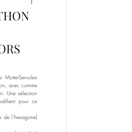
2025/2026
RTHON
ORS
Motte-Servolex 
sion, avec comme 
n. Une sélection 
lifient pour ce 
s de l’hexagone) 