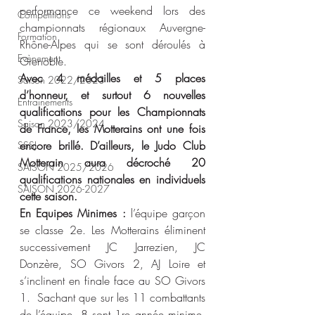
performance ce weekend lors des 
Compétitions
championnats régionaux Auvergne-
Formation
Rhône-Alpes qui se sont déroulés à 
Evènement
Grenoble.
Avec 4 médailles et 5 places 
Saison 2022/2023
d’honneur, et surtout 6 nouvelles 
Entrainements
qualifications pour les Championnats 
Saison 2023/2024
de France, les Motterains ont une fois 
encore brillé. D’ailleurs, le Judo Club 
SSSJ
Motterain aura décroché 20 
SAISON 2025/2026
qualifications nationales en individuels 
SAISON 2026-2027
cette saison. 
En Equipes Minimes :
 l’équipe garçon 
se classe 2e. Les Motterains éliminent 
successivement JC Jarrezien, JC 
Donzère, SO Givors 2, AJ Loire et 
s’inclinent en finale face au SO Givors 
1.  
Sachant que sur les 11 combattants 
de l’équipe, 8 sont 1re année minime, 