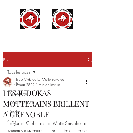
Post
Tous les posts
Judo Club de La Motte-Servolex
Tous les posts
3 mai 2022
1 min de lecture
LES JUDOKAS
Vie sportive
MOTTERAINS BRILLENT
Vie associative
Grades
A GRENOBLE
Stage
Le Judo Club de La Motte-Servolex a 
Journée de cohésion
encore réalisé une très belle 