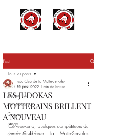
Post
Tous les posts
Judo Club de La Motte-Servolex
Tous les posts
11 janv. 2022
1 min de lecture
LES JUDOKAS
Vie sportive
MOTTERAINS BRILLENT
Vie associative
Grades
A NOUVEAU
Stage
Ce weekend, quelques compétiteurs du 
Journée de cohésion
Judo Club de La Motte-Servolex 