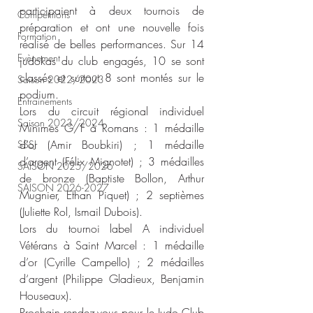
participaient à deux tournois de 
Compétitions
préparation et ont une nouvelle fois 
Formation
réalisé de belles performances. Sur 14 
Evènement
judokas du club engagés, 10 se sont 
classés et surtout 8 sont montés sur le 
Saison 2022/2023
podium. 
Entrainements
Lors du circuit régional individuel 
Saison 2023/2024
Minimes G/F à Romans : 1 médaille 
d‘or (Amir Boubkiri) ; 1 médaille 
SSSJ
d’argent (Félix Mignotet) ; 3 médailles 
SAISON 2025/2026
de bronze (Baptiste Bollon, Arthur 
SAISON 2026-2027
Mugnier, Ethan Piquet) ; 2 septièmes 
(Juliette Rol, Ismail Dubois).
Lors du tournoi label A individuel 
Vétérans à Saint Marcel : 1 médaille 
d’or (Cyrille Campello) ; 2 médailles 
d‘argent (Philippe Gladieux, Benjamin 
Houseaux).
Prochain rendez-vous pour le Judo Club 